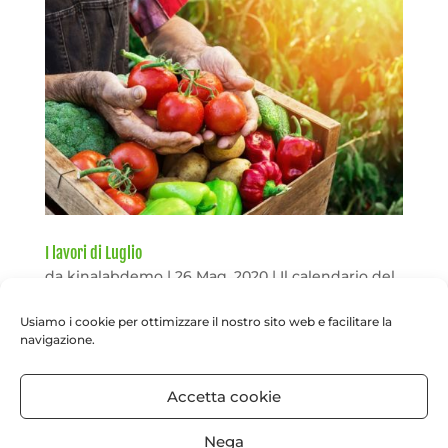
I lavori di Luglio
da
kinalabdemo
|
26 Mag, 2020
|
Il calendario del
verde
Usiamo i cookie per ottimizzare il nostro sito web e facilitare la
navigazione.
Il calendario del verde I lavori di Luglio
👩‍🌾 I lavori di luglio 👨‍🌾 👉 Anche se è
Accetta cookie
estate il mondo del verde e delle
Nega
coltivazioni non si ferma e noi torniamo