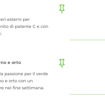

eri esterni per
unito di patente C e con
.

no e orto
a passione per il verde
no e orto con un
are nei fine settimana.