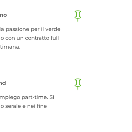

rno
a passione per il verde
no con un contratto full
ttimana.

and
impiego part-time. Si
io serale e nei fine