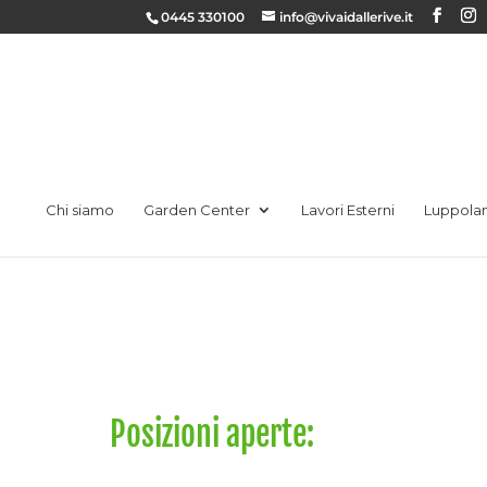
0445 330100
info@vivaidallerive.it
Chi siamo
Garden Center
Lavori Esterni
Luppola
Posizioni aperte: